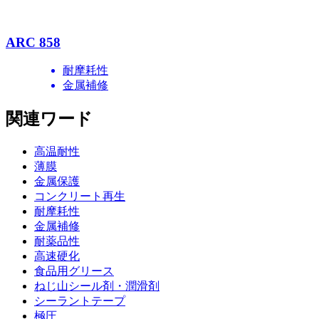
ARC 858
耐摩耗性
金属補修
関連ワード
高温耐性
薄膜
金属保護
コンクリート再生
耐摩耗性
金属補修
耐薬品性
高速硬化
食品用グリース
ねじ山シール剤・潤滑剤
シーラントテープ
極圧