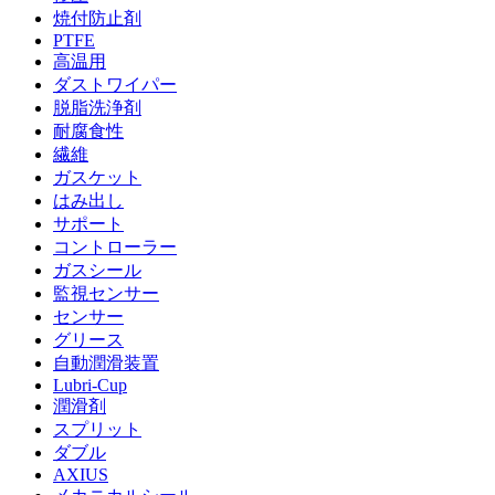
焼付防止剤
PTFE
高温用
ダストワイパー
脱脂洗浄剤
耐腐食性
繊維
ガスケット
はみ出し
サポート
コントローラー
ガスシール
監視センサー
センサー
グリース
自動潤滑装置
Lubri-Cup
潤滑剤
スプリット
ダブル
AXIUS