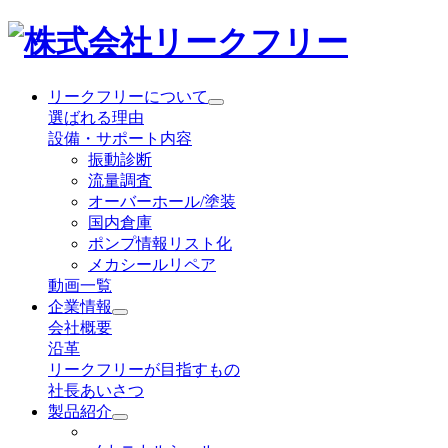
リークフリーについて
選ばれる理由
設備・サポート内容
振動診断
流量調査
オーバーホール/塗装
国内倉庫
ポンプ情報リスト化
メカシールリペア
動画一覧
企業情報
会社概要
沿革
リークフリーが目指すもの
社長あいさつ
製品紹介