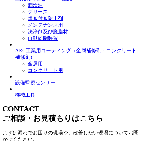
潤滑油
グリース
焼き付き防止剤
メンテナンス用
洗浄剤及び脱脂材
自動給脂装置
ARC工業用コーティング
（金属補修剤・コンクリート
補修剤）
金属用
コンクリート用
設備監視センサー
機械工具
CONTACT
ご相談・お見積もりはこちら
まずは漏れでお困りの現場や、改善したい現場についてお聞
かせください。