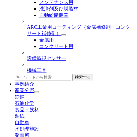
メンテナンス用
洗浄剤及び脱脂材
自動給脂装置
ARC工業用コーティング
（金属補修剤・コンク
リート補修剤）
金属用
コンクリート用
設備監視センサー
機械工具
検索する
事例紹介
産業分野
鉄鋼
石油化学
食品・飲料
製紙
自動車
水処理施設
発電所