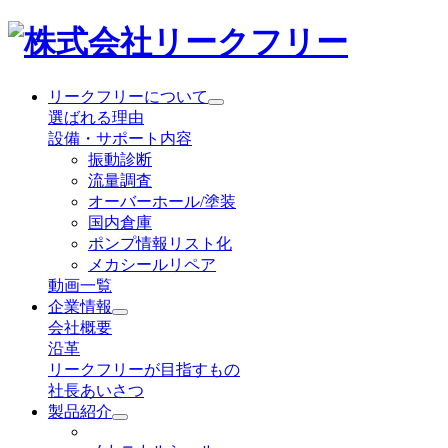
リークフリーについて
選ばれる理由
設備・サポート内容
振動診断
流量調査
オーバーホール/塗装
国内倉庫
ポンプ情報リスト化
メカシールリペア
動画一覧
企業情報
会社概要
沿革
リークフリーが目指すもの
社長あいさつ
製品紹介