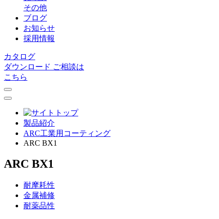
その他
ブログ
お知らせ
採用情報
カタログ
ダウンロード
ご相談は
こちら
製品紹介
ARC⼯業⽤コーティング
ARC BX1
ARC BX1
耐摩耗性
金属補修
耐薬品性