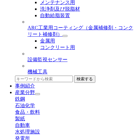
メンテナンス用
洗浄剤及び脱脂材
自動給脂装置
ARC工業用コーティング
（金属補修剤・コンク
リート補修剤）
金属用
コンクリート用
設備監視センサー
機械工具
検索する
事例紹介
産業分野
鉄鋼
石油化学
食品・飲料
製紙
自動車
水処理施設
発電所