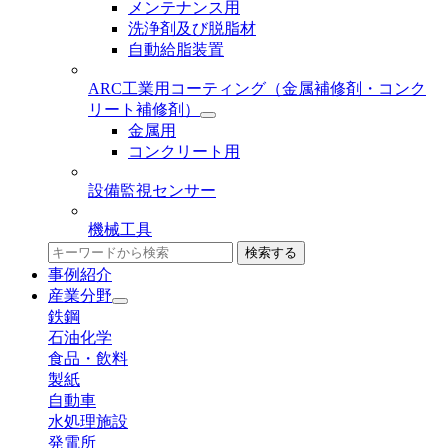
メンテナンス用
洗浄剤及び脱脂材
自動給脂装置
ARC工業用コーティング
（金属補修剤・コンク
リート補修剤）
金属用
コンクリート用
設備監視センサー
機械工具
検索する
事例紹介
産業分野
鉄鋼
石油化学
食品・飲料
製紙
自動車
水処理施設
発電所