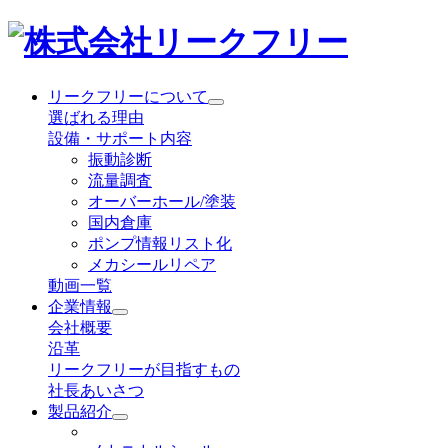
リークフリーについて
選ばれる理由
設備・サポート内容
振動診断
流量調査
オーバーホール/塗装
国内倉庫
ポンプ情報リスト化
メカシールリペア
動画一覧
企業情報
会社概要
沿革
リークフリーが目指すもの
社長あいさつ
製品紹介