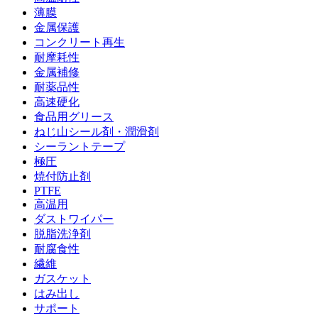
薄膜
金属保護
コンクリート再生
耐摩耗性
金属補修
耐薬品性
高速硬化
食品用グリース
ねじ山シール剤・潤滑剤
シーラントテープ
極圧
焼付防止剤
PTFE
高温用
ダストワイパー
脱脂洗浄剤
耐腐食性
繊維
ガスケット
はみ出し
サポート