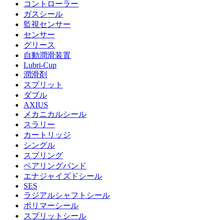
コントローラー
ガスシール
監視センサー
センサー
グリース
自動潤滑装置
Lubri-Cup
潤滑剤
スプリット
ダブル
AXIUS
メカニカルシール
スラリー
カートリッジ
シングル
スプリング
ベアリングバンド
エナジャイズドシール
SES
ラジアルシャフトシール
ポリマーシール
スプリットシール