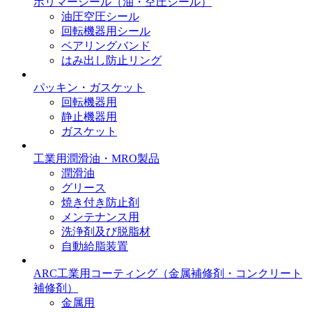
ポリマーシール
（油・空圧シール）
油圧空圧シール
回転機器用シール
ベアリングバンド
はみ出し防止リング
パッキン・ガスケット
回転機器用
静止機器用
ガスケット
工業用潤滑油・MRO製品
潤滑油
グリース
焼き付き防止剤
メンテナンス用
洗浄剤及び脱脂材
自動給脂装置
ARC工業用コーティング
（金属補修剤・コンクリート
補修剤）
金属用