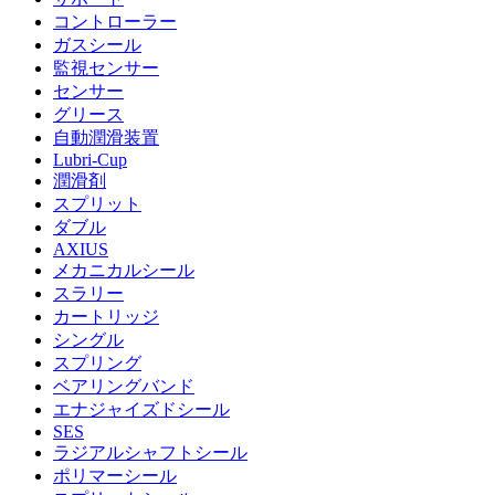
コントローラー
ガスシール
監視センサー
センサー
グリース
自動潤滑装置
Lubri-Cup
潤滑剤
スプリット
ダブル
AXIUS
メカニカルシール
スラリー
カートリッジ
シングル
スプリング
ベアリングバンド
エナジャイズドシール
SES
ラジアルシャフトシール
ポリマーシール