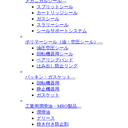
メカニカルシール
スプリットシール
カートリッジシール
ガスシール
スラリーシール
シールサポートシステム
ポリマーシール
（油・空圧シール）
油圧空圧シール
回転機器用シール
ベアリングバンド
はみ出し防止リング
パッキン・ガスケット
回転機器用
静止機器用
ガスケット
工業用潤滑油・MRO製品
潤滑油
グリース
焼き付き防止剤