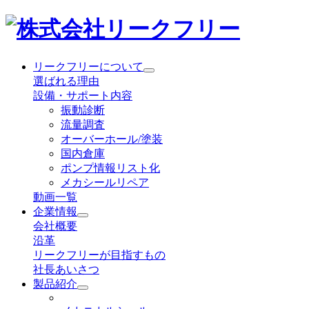
リークフリーについて
選ばれる理由
設備・サポート内容
振動診断
流量調査
オーバーホール/塗装
国内倉庫
ポンプ情報リスト化
メカシールリペア
動画一覧
企業情報
会社概要
沿革
リークフリーが目指すもの
社長あいさつ
製品紹介