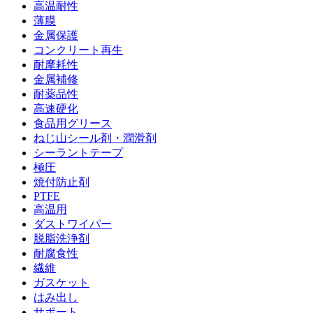
高温耐性
薄膜
金属保護
コンクリート再生
耐摩耗性
金属補修
耐薬品性
高速硬化
食品用グリース
ねじ山シール剤・潤滑剤
シーラントテープ
極圧
焼付防止剤
PTFE
高温用
ダストワイパー
脱脂洗浄剤
耐腐食性
繊維
ガスケット
はみ出し
サポート