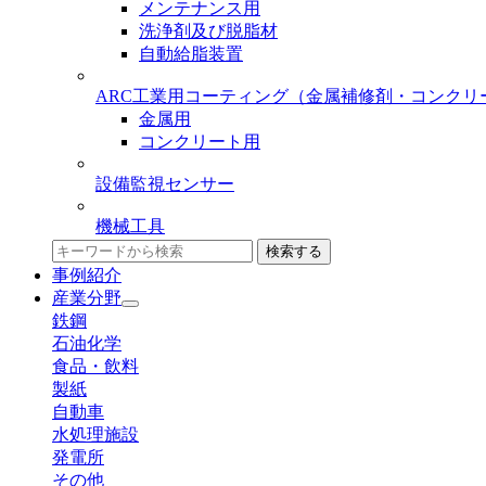
メンテナンス用
洗浄剤及び脱脂材
自動給脂装置
ARC工業用コーティング
（金属補修剤・コンクリ
金属用
コンクリート用
設備監視センサー
機械工具
検索する
事例紹介
産業分野
鉄鋼
石油化学
食品・飲料
製紙
自動車
水処理施設
発電所
その他