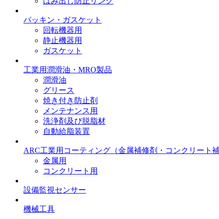
はみ出し防止リング
パッキン・ガスケット
回転機器用
静止機器用
ガスケット
工業用潤滑油・MRO製品
潤滑油
グリース
焼き付き防止剤
メンテナンス用
洗浄剤及び脱脂材
自動給脂装置
ARC工業用コーティング
（金属補修剤・コンクリート
金属用
コンクリート用
設備監視センサー
機械工具