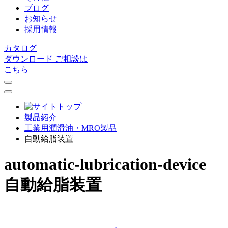
ブログ
お知らせ
採用情報
カタログ
ダウンロード
ご相談は
こちら
製品紹介
⼯業⽤潤滑油・MRO製品
自動給脂装置
automatic-lubrication-device
自動給脂装置