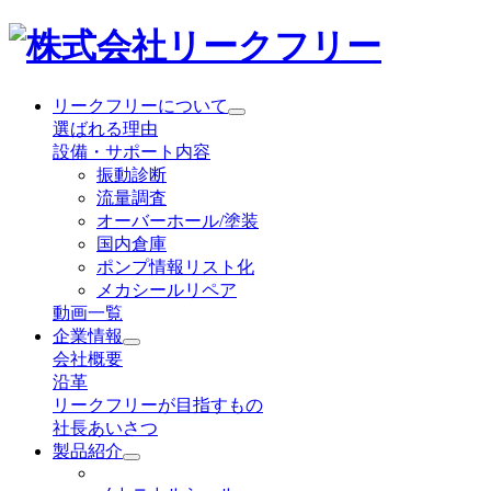
リークフリーについて
選ばれる理由
設備・サポート内容
振動診断
流量調査
オーバーホール/塗装
国内倉庫
ポンプ情報リスト化
メカシールリペア
動画一覧
企業情報
会社概要
沿革
リークフリーが目指すもの
社長あいさつ
製品紹介