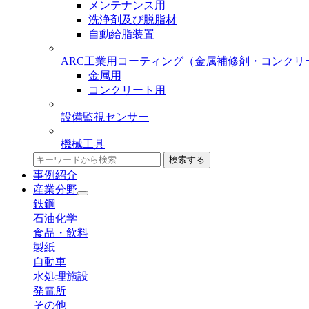
メンテナンス用
洗浄剤及び脱脂材
自動給脂装置
ARC工業用コーティング
（金属補修剤・コンクリ
金属用
コンクリート用
設備監視センサー
機械工具
検索する
事例紹介
産業分野
鉄鋼
石油化学
食品・飲料
製紙
自動車
水処理施設
発電所
その他