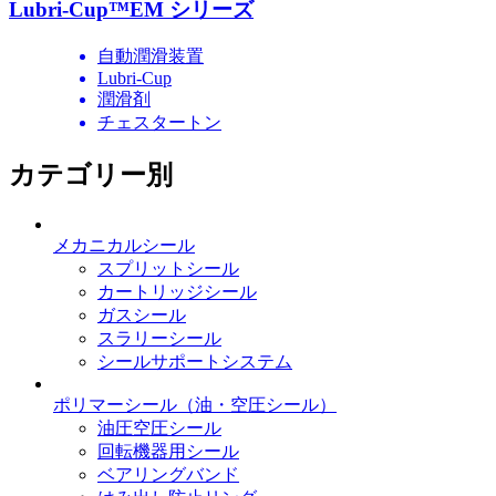
Lubri-Cup™EM シリーズ
自動潤滑装置
Lubri-Cup
潤滑剤
チェスタートン
カテゴリー別
メカニカルシール
スプリットシール
カートリッジシール
ガスシール
スラリーシール
シールサポートシステム
ポリマーシール
（油・空圧シール）
油圧空圧シール
回転機器用シール
ベアリングバンド