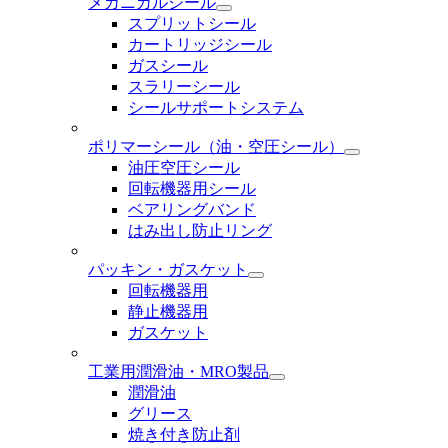
メカニカルシール
スプリットシール
カートリッジシール
ガスシール
スラリーシール
シールサポートシステム
ポリマーシール
（油・空圧シール）
油圧空圧シール
回転機器用シール
ベアリングバンド
はみ出し防止リング
パッキン・ガスケット
回転機器用
静止機器用
ガスケット
工業用潤滑油・MRO製品
潤滑油
グリース
焼き付き防止剤