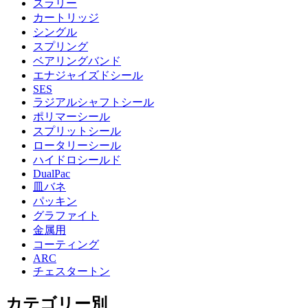
スラリー
カートリッジ
シングル
スプリング
ベアリングバンド
エナジャイズドシール
SES
ラジアルシャフトシール
ポリマーシール
スプリットシール
ロータリーシール
ハイドロシールド
DualPac
皿バネ
パッキン
グラファイト
金属用
コーティング
ARC
チェスタートン
カテゴリー別