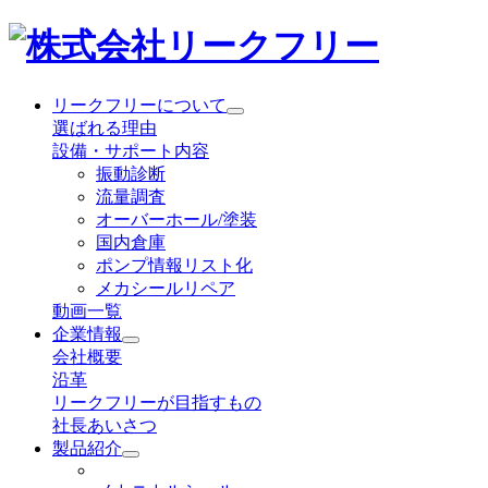
リークフリーについて
選ばれる理由
設備・サポート内容
振動診断
流量調査
オーバーホール/塗装
国内倉庫
ポンプ情報リスト化
メカシールリペア
動画一覧
企業情報
会社概要
沿革
リークフリーが目指すもの
社長あいさつ
製品紹介