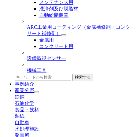
メンテナンス用
洗浄剤及び脱脂材
自動給脂装置
ARC工業用コーティング
（金属補修剤・コンク
リート補修剤）
金属用
コンクリート用
設備監視センサー
機械工具
検索する
事例紹介
産業分野
鉄鋼
石油化学
食品・飲料
製紙
自動車
水処理施設
発電所