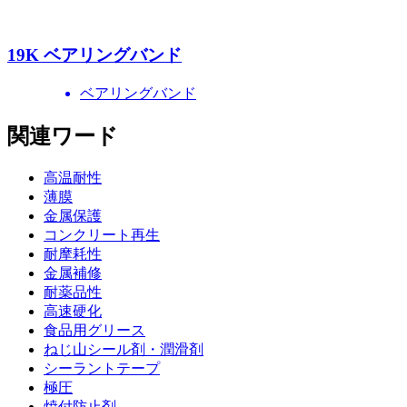
19K ベアリングバンド
ベアリングバンド
関連ワード
高温耐性
薄膜
金属保護
コンクリート再生
耐摩耗性
金属補修
耐薬品性
高速硬化
食品用グリース
ねじ山シール剤・潤滑剤
シーラントテープ
極圧
焼付防止剤