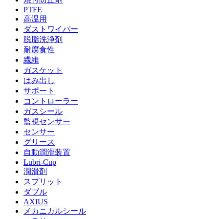
PTFE
高温用
ダストワイパー
脱脂洗浄剤
耐腐食性
繊維
ガスケット
はみ出し
サポート
コントローラー
ガスシール
監視センサー
センサー
グリース
自動潤滑装置
Lubri-Cup
潤滑剤
スプリット
ダブル
AXIUS
メカニカルシール