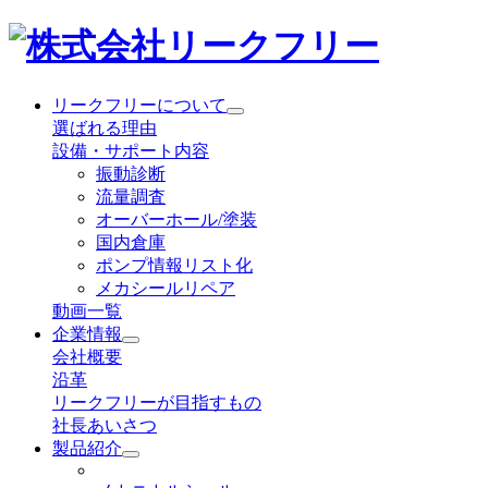
リークフリーについて
選ばれる理由
設備・サポート内容
振動診断
流量調査
オーバーホール/塗装
国内倉庫
ポンプ情報リスト化
メカシールリペア
動画一覧
企業情報
会社概要
沿革
リークフリーが目指すもの
社長あいさつ
製品紹介