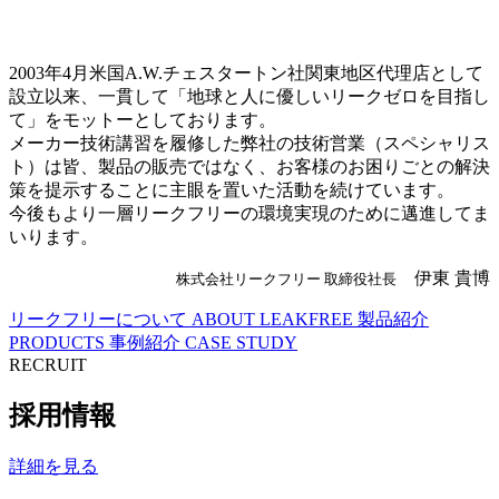
2003年4月米国A.W.チェスタートン社関東地区代理店として
設立以来、一貫して「地球と人に優しいリークゼロを目指し
て」をモットーとしております。
メーカー技術講習を履修した弊社の技術営業（スペシャリス
ト）は皆、製品の販売ではなく、お客様のお困りごとの解決
策を提示することに主眼を置いた活動を続けています。
今後もより一層リークフリーの環境実現のために邁進してま
いります。
伊東 貴博
株式会社リークフリー 取締役社長
リークフリーについて
ABOUT LEAKFREE
製品紹介
PRODUCTS
事例紹介
CASE STUDY
RECRUIT
採用情報
詳細を見る