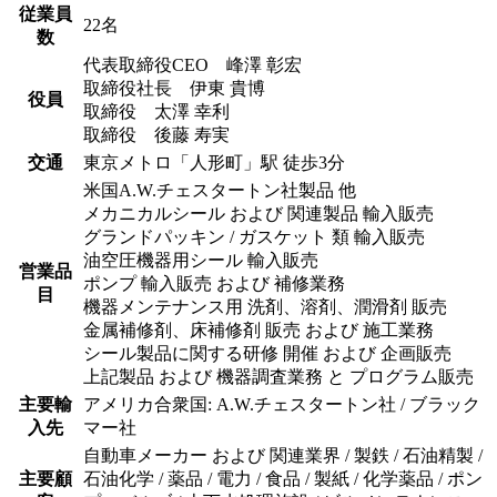
従業員
22名
数
代表取締役CEO 峰澤 彰宏
取締役社長 伊東 貴博
役員
取締役 太澤 幸利
取締役 後藤 寿実
交通
東京メトロ「人形町」駅 徒歩3分
米国A.W.チェスタートン社製品 他
メカニカルシール および 関連製品 輸入販売
グランドパッキン / ガスケット 類 輸入販売
油空圧機器用シール 輸入販売
営業品
ポンプ 輸入販売 および 補修業務
目
機器メンテナンス用 洗剤、溶剤、潤滑剤 販売
金属補修剤、床補修剤 販売 および 施工業務
シール製品に関する研修 開催 および 企画販売
上記製品 および 機器調査業務 と プログラム販売
主要輸
アメリカ合衆国: A.W.チェスタートン社 / ブラック
入先
マー社
自動車メーカー および 関連業界 / 製鉄 / 石油精製 /
主要顧
石油化学 / 薬品 / 電力 / 食品 / 製紙 / 化学薬品 / ポン