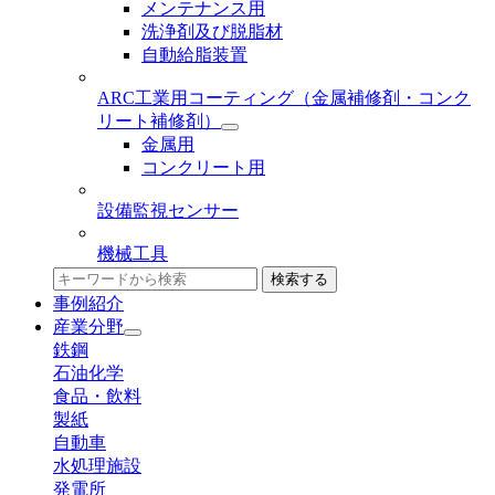
メンテナンス用
洗浄剤及び脱脂材
自動給脂装置
ARC工業用コーティング
（金属補修剤・コンク
リート補修剤）
金属用
コンクリート用
設備監視センサー
機械工具
検索する
事例紹介
産業分野
鉄鋼
石油化学
食品・飲料
製紙
自動車
水処理施設
発電所