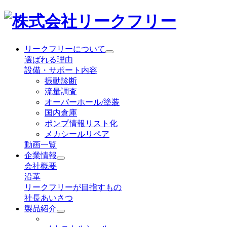
リークフリーについて
選ばれる理由
設備・サポート内容
振動診断
流量調査
オーバーホール/塗装
国内倉庫
ポンプ情報リスト化
メカシールリペア
動画一覧
企業情報
会社概要
沿革
リークフリーが目指すもの
社長あいさつ
製品紹介