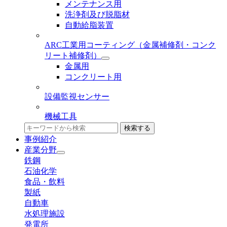
メンテナンス用
洗浄剤及び脱脂材
自動給脂装置
ARC工業用コーティング
（金属補修剤・コンク
リート補修剤）
金属用
コンクリート用
設備監視センサー
機械工具
検索する
事例紹介
産業分野
鉄鋼
石油化学
食品・飲料
製紙
自動車
水処理施設
発電所