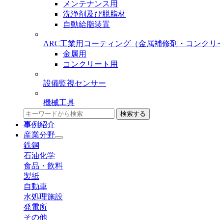
メンテナンス用
洗浄剤及び脱脂材
自動給脂装置
ARC工業用コーティング
（金属補修剤・コンクリ
金属用
コンクリート用
設備監視センサー
機械工具
検索する
事例紹介
産業分野
鉄鋼
石油化学
食品・飲料
製紙
自動車
水処理施設
発電所
その他