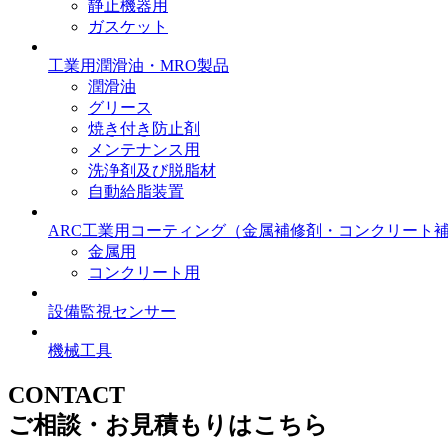
静止機器用
ガスケット
工業用潤滑油・MRO製品
潤滑油
グリース
焼き付き防止剤
メンテナンス用
洗浄剤及び脱脂材
自動給脂装置
ARC工業用コーティング
（金属補修剤・コンクリート
金属用
コンクリート用
設備監視センサー
機械工具
CONTACT
ご相談・お見積もりはこちら