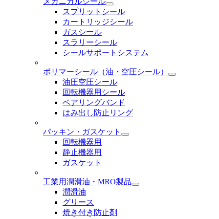
メカニカルシール
スプリットシール
カートリッジシール
ガスシール
スラリーシール
シールサポートシステム
ポリマーシール
（油・空圧シール）
油圧空圧シール
回転機器用シール
ベアリングバンド
はみ出し防止リング
パッキン・ガスケット
回転機器用
静止機器用
ガスケット
工業用潤滑油・MRO製品
潤滑油
グリース
焼き付き防止剤