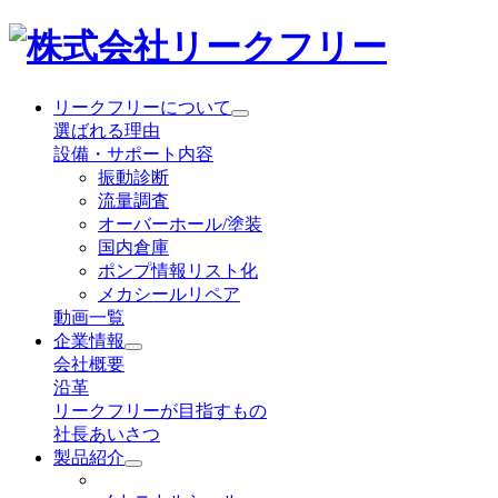
リークフリーについて
選ばれる理由
設備・サポート内容
振動診断
流量調査
オーバーホール/塗装
国内倉庫
ポンプ情報リスト化
メカシールリペア
動画一覧
企業情報
会社概要
沿革
リークフリーが目指すもの
社長あいさつ
製品紹介