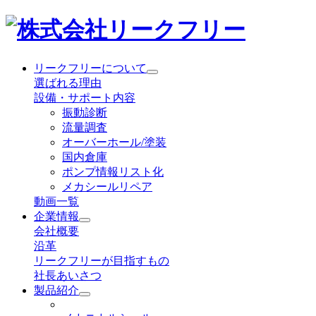
リークフリーについて
選ばれる理由
設備・サポート内容
振動診断
流量調査
オーバーホール/塗装
国内倉庫
ポンプ情報リスト化
メカシールリペア
動画一覧
企業情報
会社概要
沿革
リークフリーが目指すもの
社長あいさつ
製品紹介