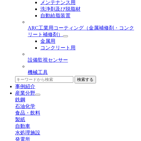
メンテナンス用
洗浄剤及び脱脂材
自動給脂装置
ARC工業用コーティング
（金属補修剤・コンク
リート補修剤）
金属用
コンクリート用
設備監視センサー
機械工具
検索する
事例紹介
産業分野
鉄鋼
石油化学
食品・飲料
製紙
自動車
水処理施設
発電所