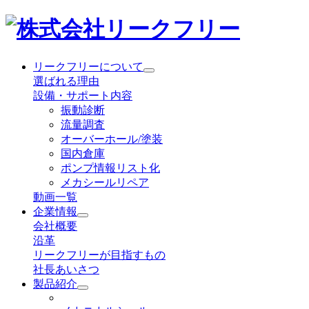
リークフリーについて
選ばれる理由
設備・サポート内容
振動診断
流量調査
オーバーホール/塗装
国内倉庫
ポンプ情報リスト化
メカシールリペア
動画一覧
企業情報
会社概要
沿革
リークフリーが目指すもの
社長あいさつ
製品紹介