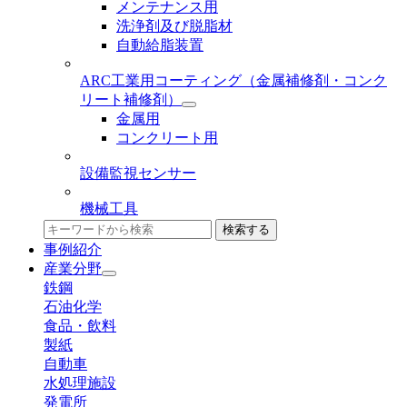
メンテナンス用
洗浄剤及び脱脂材
自動給脂装置
ARC工業用コーティング
（金属補修剤・コンク
リート補修剤）
金属用
コンクリート用
設備監視センサー
機械工具
検索する
事例紹介
産業分野
鉄鋼
石油化学
食品・飲料
製紙
自動車
水処理施設
発電所