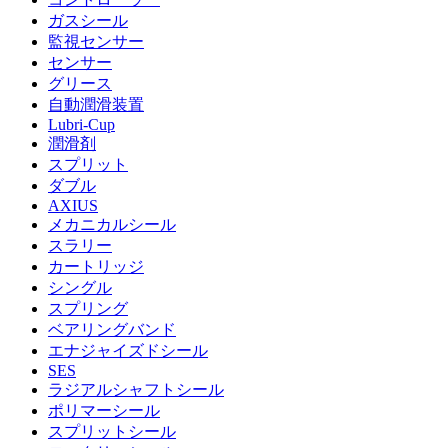
ガスシール
監視センサー
センサー
グリース
自動潤滑装置
Lubri-Cup
潤滑剤
スプリット
ダブル
AXIUS
メカニカルシール
スラリー
カートリッジ
シングル
スプリング
ベアリングバンド
エナジャイズドシール
SES
ラジアルシャフトシール
ポリマーシール
スプリットシール