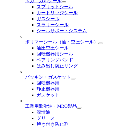
メカニカルシール
スプリットシール
カートリッジシール
ガスシール
スラリーシール
シールサポートシステム
ポリマーシール
（油・空圧シール）
油圧空圧シール
回転機器用シール
ベアリングバンド
はみ出し防止リング
パッキン・ガスケット
回転機器用
静止機器用
ガスケット
工業用潤滑油・MRO製品
潤滑油
グリース
焼き付き防止剤