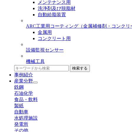
メンテナンス用
洗浄剤及び脱脂材
自動給脂装置
ARC工業用コーティング
（金属補修剤・コンクリ
金属用
コンクリート用
設備監視センサー
機械工具
検索する
事例紹介
産業分野
鉄鋼
石油化学
食品・飲料
製紙
自動車
水処理施設
発電所
その他