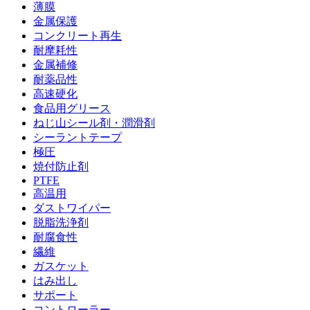
薄膜
金属保護
コンクリート再生
耐摩耗性
金属補修
耐薬品性
高速硬化
食品用グリース
ねじ山シール剤・潤滑剤
シーラントテープ
極圧
焼付防止剤
PTFE
高温用
ダストワイパー
脱脂洗浄剤
耐腐食性
繊維
ガスケット
はみ出し
サポート
コントローラー