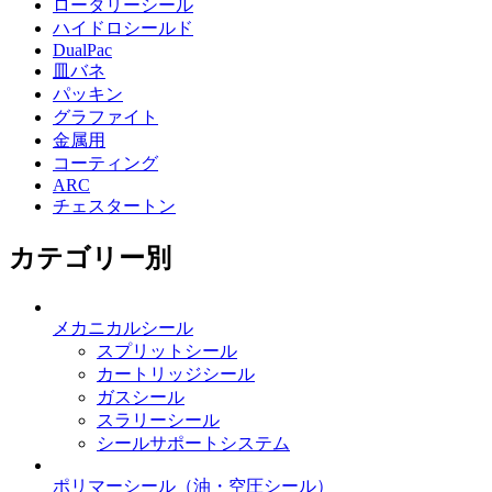
ロータリーシール
ハイドロシールド
DualPac
皿バネ
パッキン
グラファイト
金属用
コーティング
ARC
チェスタートン
カテゴリー別
メカニカルシール
スプリットシール
カートリッジシール
ガスシール
スラリーシール
シールサポートシステム
ポリマーシール
（油・空圧シール）