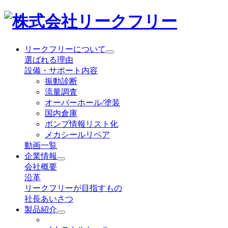
リークフリーについて
選ばれる理由
設備・サポート内容
振動診断
流量調査
オーバーホール/塗装
国内倉庫
ポンプ情報リスト化
メカシールリペア
動画一覧
企業情報
会社概要
沿革
リークフリーが目指すもの
社長あいさつ
製品紹介