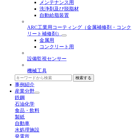
メンテナンス用
洗浄剤及び脱脂材
自動給脂装置
ARC工業用コーティング
（金属補修剤・コンク
リート補修剤）
金属用
コンクリート用
設備監視センサー
機械工具
検索する
事例紹介
産業分野
鉄鋼
石油化学
食品・飲料
製紙
自動車
水処理施設
発電所