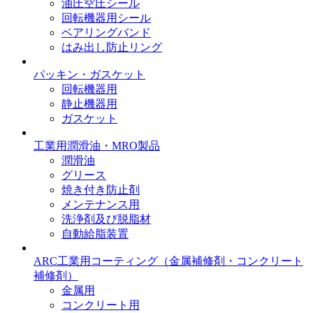
油圧空圧シール
回転機器用シール
ベアリングバンド
はみ出し防止リング
パッキン・ガスケット
回転機器用
静止機器用
ガスケット
工業用潤滑油・MRO製品
潤滑油
グリース
焼き付き防止剤
メンテナンス用
洗浄剤及び脱脂材
自動給脂装置
ARC工業用コーティング
（金属補修剤・コンクリート
補修剤）
金属用
コンクリート用