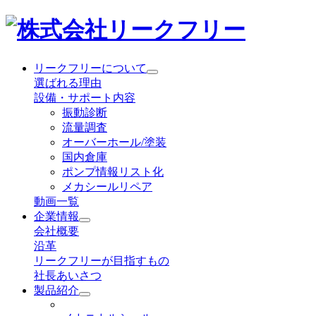
リークフリーについて
選ばれる理由
設備・サポート内容
振動診断
流量調査
オーバーホール/塗装
国内倉庫
ポンプ情報リスト化
メカシールリペア
動画一覧
企業情報
会社概要
沿革
リークフリーが目指すもの
社長あいさつ
製品紹介