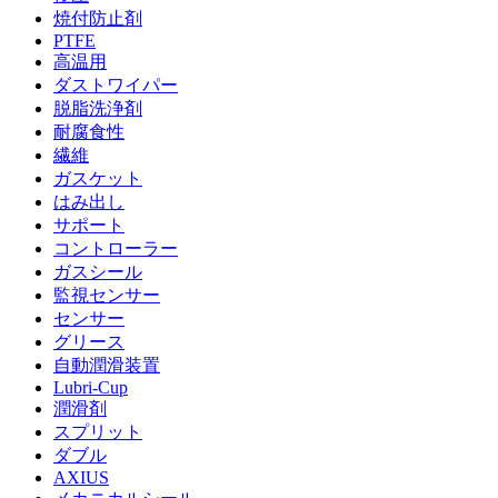
焼付防止剤
PTFE
高温用
ダストワイパー
脱脂洗浄剤
耐腐食性
繊維
ガスケット
はみ出し
サポート
コントローラー
ガスシール
監視センサー
センサー
グリース
自動潤滑装置
Lubri-Cup
潤滑剤
スプリット
ダブル
AXIUS