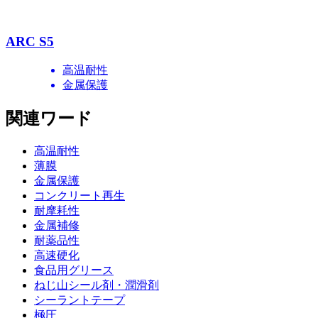
ARC S5
高温耐性
金属保護
関連ワード
高温耐性
薄膜
金属保護
コンクリート再生
耐摩耗性
金属補修
耐薬品性
高速硬化
食品用グリース
ねじ山シール剤・潤滑剤
シーラントテープ
極圧