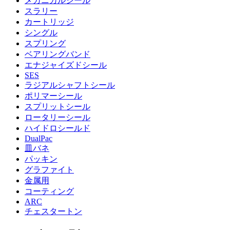
メカニカルシール
スラリー
カートリッジ
シングル
スプリング
ベアリングバンド
エナジャイズドシール
SES
ラジアルシャフトシール
ポリマーシール
スプリットシール
ロータリーシール
ハイドロシールド
DualPac
皿バネ
パッキン
グラファイト
金属用
コーティング
ARC
チェスタートン