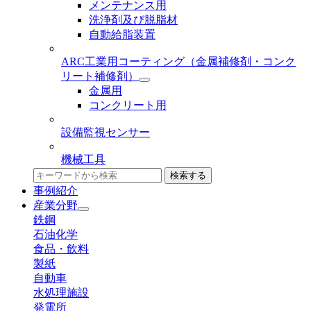
メンテナンス用
洗浄剤及び脱脂材
自動給脂装置
ARC工業用コーティング
（金属補修剤・コンク
リート補修剤）
金属用
コンクリート用
設備監視センサー
機械工具
検索する
事例紹介
産業分野
鉄鋼
石油化学
食品・飲料
製紙
自動車
水処理施設
発電所