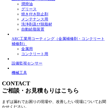
潤滑油
グリース
焼き付き防止剤
メンテナンス用
洗浄剤及び脱脂材
自動給脂装置
ARC工業用コーティング
（金属補修剤・コンクリート
補修剤）
金属用
コンクリート用
設備監視センサー
機械工具
CONTACT
ご相談・お見積もりはこちら
まずは漏れでお困りの現場や、改善したい現場についてお聞
かせください。