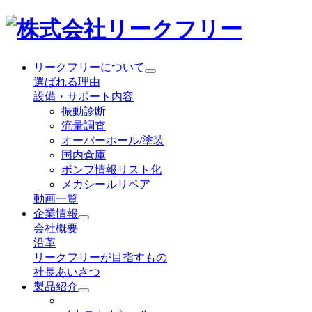
リークフリーについて
選ばれる理由
設備・サポート内容
振動診断
流量調査
オーバーホール/塗装
国内倉庫
ポンプ情報リスト化
メカシールリペア
動画一覧
企業情報
会社概要
沿革
リークフリーが目指すもの
社長あいさつ
製品紹介