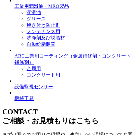
工業用潤滑油・MRO製品
潤滑油
グリース
焼き付き防止剤
メンテナンス用
洗浄剤及び脱脂材
自動給脂装置
ARC工業用コーティング
（金属補修剤・コンクリート
補修剤）
金属用
コンクリート用
設備監視センサー
機械工具
CONTACT
ご相談・お見積もりはこちら
まずは漏れでお困りの現場や、改善したい現場についてお聞