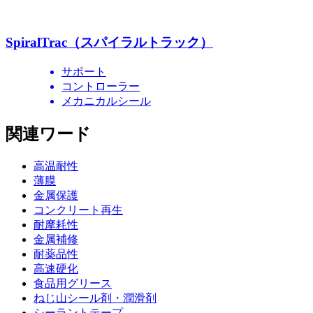
SpiralTrac（スパイラルトラック）
サポート
コントローラー
メカニカルシール
関連ワード
高温耐性
薄膜
金属保護
コンクリート再生
耐摩耗性
金属補修
耐薬品性
高速硬化
食品用グリース
ねじ山シール剤・潤滑剤
シーラントテープ