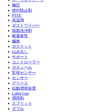
極圧
焼付防止剤
PTFE
高温用
ダストワイパー
脱脂洗浄剤
耐腐食性
繊維
ガスケット
はみ出し
サポート
コントローラー
ガスシール
監視センサー
センサー
グリース
自動潤滑装置
Lubri-Cup
潤滑剤
スプリット
ダブル