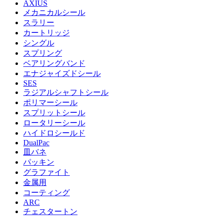
AXIUS
メカニカルシール
スラリー
カートリッジ
シングル
スプリング
ベアリングバンド
エナジャイズドシール
SES
ラジアルシャフトシール
ポリマーシール
スプリットシール
ロータリーシール
ハイドロシールド
DualPac
皿バネ
パッキン
グラファイト
金属用
コーティング
ARC
チェスタートン