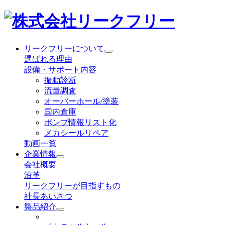
リークフリーについて
選ばれる理由
設備・サポート内容
振動診断
流量調査
オーバーホール/塗装
国内倉庫
ポンプ情報リスト化
メカシールリペア
動画一覧
企業情報
会社概要
沿革
リークフリーが目指すもの
社長あいさつ
製品紹介