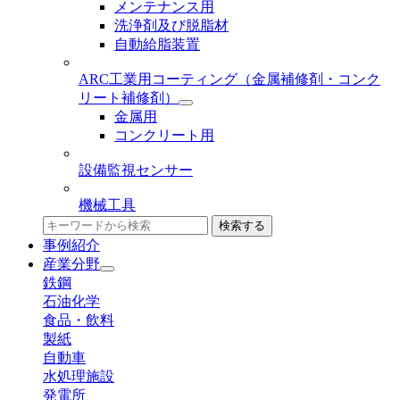
メンテナンス用
洗浄剤及び脱脂材
自動給脂装置
ARC工業用コーティング
（金属補修剤・コンク
リート補修剤）
金属用
コンクリート用
設備監視センサー
機械工具
検索する
事例紹介
産業分野
鉄鋼
石油化学
食品・飲料
製紙
自動車
水処理施設
発電所