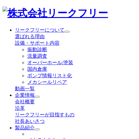
リークフリーについて
選ばれる理由
設備・サポート内容
振動診断
流量調査
オーバーホール/塗装
国内倉庫
ポンプ情報リスト化
メカシールリペア
動画一覧
企業情報
会社概要
沿革
リークフリーが目指すもの
社長あいさつ
製品紹介