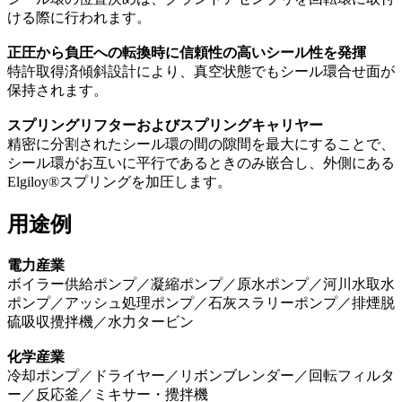
ける際に行われます。
正圧から負圧への転換時に信頼性の高いシール性を発揮
特許取得済傾斜設計により、真空状態でもシール環合せ面が
保持されます。
スプリングリフターおよびスプリングキャリヤー
精密に分割されたシール環の間の隙間を最大にすることで、
シール環がお互いに平行であるときのみ嵌合し、外側にある
Elgiloy®スプリングを加圧します。
用途例
電力産業
ボイラー供給ポンプ／凝縮ポンプ／原水ポンプ／河川水取水
ポンプ／アッシュ処理ポンプ／石灰スラリーポンプ／排煙脱
硫吸収攪拌機／水力タービン
化学産業
冷却ポンプ／ドライヤー／リボンブレンダー／回転フィルタ
ー／反応釜／ミキサー・攪拌機