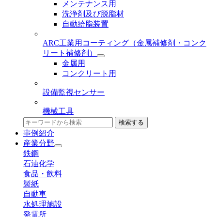
メンテナンス用
洗浄剤及び脱脂材
自動給脂装置
ARC工業用コーティング
（金属補修剤・コンク
リート補修剤）
金属用
コンクリート用
設備監視センサー
機械工具
検索する
事例紹介
産業分野
鉄鋼
石油化学
食品・飲料
製紙
自動車
水処理施設
発電所