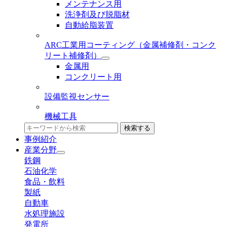
メンテナンス用
洗浄剤及び脱脂材
自動給脂装置
ARC工業用コーティング
（金属補修剤・コンク
リート補修剤）
金属用
コンクリート用
設備監視センサー
機械工具
検索する
事例紹介
産業分野
鉄鋼
石油化学
食品・飲料
製紙
自動車
水処理施設
発電所