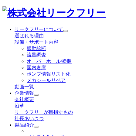
リークフリーについて
選ばれる理由
設備・サポート内容
振動診断
流量調査
オーバーホール/塗装
国内倉庫
ポンプ情報リスト化
メカシールリペア
動画一覧
企業情報
会社概要
沿革
リークフリーが目指すもの
社長あいさつ
製品紹介