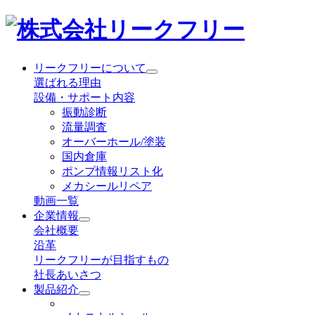
リークフリーについて
選ばれる理由
設備・サポート内容
振動診断
流量調査
オーバーホール/塗装
国内倉庫
ポンプ情報リスト化
メカシールリペア
動画一覧
企業情報
会社概要
沿革
リークフリーが目指すもの
社長あいさつ
製品紹介