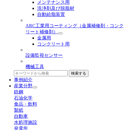
メンテナンス用
洗浄剤及び脱脂材
自動給脂装置
ARC工業用コーティング
（金属補修剤・コンク
リート補修剤）
金属用
コンクリート用
設備監視センサー
機械工具
検索する
事例紹介
産業分野
鉄鋼
石油化学
食品・飲料
製紙
自動車
水処理施設
発電所