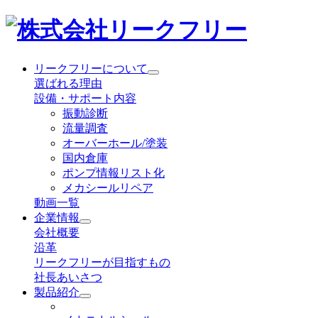
リークフリーについて
選ばれる理由
設備・サポート内容
振動診断
流量調査
オーバーホール/塗装
国内倉庫
ポンプ情報リスト化
メカシールリペア
動画一覧
企業情報
会社概要
沿革
リークフリーが目指すもの
社長あいさつ
製品紹介