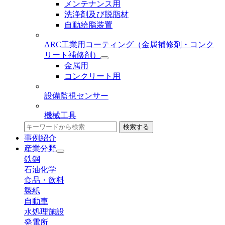
メンテナンス用
洗浄剤及び脱脂材
自動給脂装置
ARC工業用コーティング
（金属補修剤・コンク
リート補修剤）
金属用
コンクリート用
設備監視センサー
機械工具
検索する
事例紹介
産業分野
鉄鋼
石油化学
食品・飲料
製紙
自動車
水処理施設
発電所