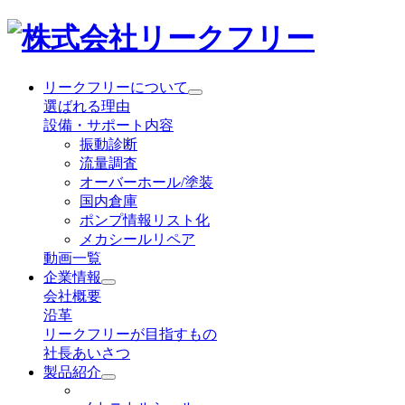
リークフリーについて
選ばれる理由
設備・サポート内容
振動診断
流量調査
オーバーホール/塗装
国内倉庫
ポンプ情報リスト化
メカシールリペア
動画一覧
企業情報
会社概要
沿革
リークフリーが目指すもの
社長あいさつ
製品紹介