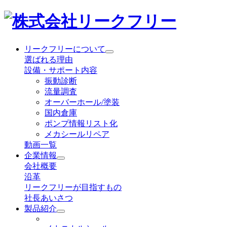
リークフリーについて
選ばれる理由
設備・サポート内容
振動診断
流量調査
オーバーホール/塗装
国内倉庫
ポンプ情報リスト化
メカシールリペア
動画一覧
企業情報
会社概要
沿革
リークフリーが目指すもの
社長あいさつ
製品紹介