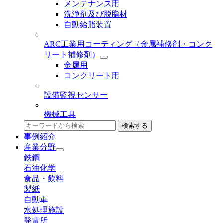
メンテナンス用
洗浄剤及び脱脂材
自動給脂装置
ARC工業用コーティング
（金属補修剤・コンク
リート補修剤）
金属用
コンクリート用
設備監視センサー
機械工具
検索する
事例紹介
産業分野
鉄鋼
石油化学
食品・飲料
製紙
自動車
水処理施設
発電所