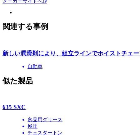
メーカーサイトへ
JP
関連する事例
新しい潤滑剤により、組立ラインでホイストチェー
自動車
似た製品
635 SXC
食品用グリース
極圧
チェスタートン