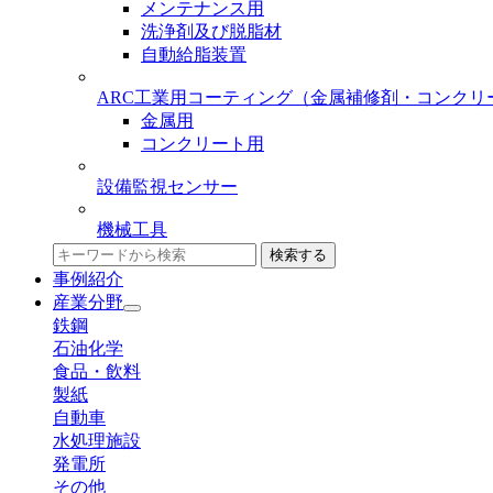
メンテナンス用
洗浄剤及び脱脂材
自動給脂装置
ARC工業用コーティング
（金属補修剤・コンクリ
金属用
コンクリート用
設備監視センサー
機械工具
検索する
事例紹介
産業分野
鉄鋼
石油化学
食品・飲料
製紙
自動車
水処理施設
発電所
その他