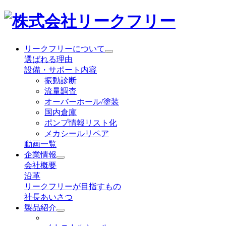
リークフリーについて
選ばれる理由
設備・サポート内容
振動診断
流量調査
オーバーホール/塗装
国内倉庫
ポンプ情報リスト化
メカシールリペア
動画一覧
企業情報
会社概要
沿革
リークフリーが目指すもの
社長あいさつ
製品紹介