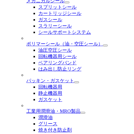
メカニカルシール
スプリットシール
カートリッジシール
ガスシール
スラリーシール
シールサポートシステム
ポリマーシール
（油・空圧シール）
油圧空圧シール
回転機器用シール
ベアリングバンド
はみ出し防止リング
パッキン・ガスケット
回転機器用
静止機器用
ガスケット
工業用潤滑油・MRO製品
潤滑油
グリース
焼き付き防止剤