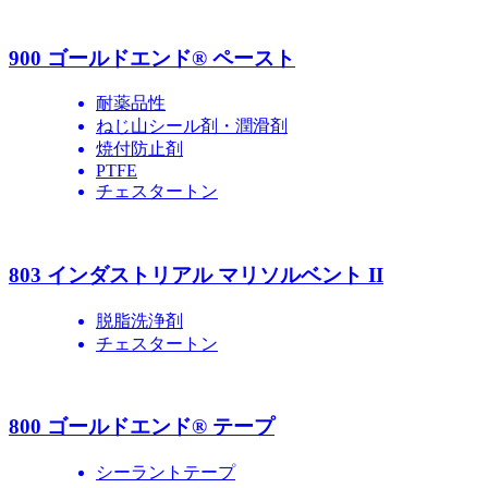
900 ゴールドエンド® ペースト
耐薬品性
ねじ山シール剤・潤滑剤
焼付防止剤
PTFE
チェスタートン
803 インダストリアル マリソルベント II
脱脂洗浄剤
チェスタートン
800 ゴールドエンド® テープ
シーラントテープ