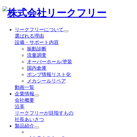
リークフリーについて
選ばれる理由
設備・サポート内容
振動診断
流量調査
オーバーホール/塗装
国内倉庫
ポンプ情報リスト化
メカシールリペア
動画一覧
企業情報
会社概要
沿革
リークフリーが目指すもの
社長あいさつ
製品紹介