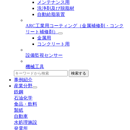
メンテナンス用
洗浄剤及び脱脂材
自動給脂装置
ARC工業用コーティング
（金属補修剤・コンク
リート補修剤）
金属用
コンクリート用
設備監視センサー
機械工具
検索する
事例紹介
産業分野
鉄鋼
石油化学
食品・飲料
製紙
自動車
水処理施設
発電所