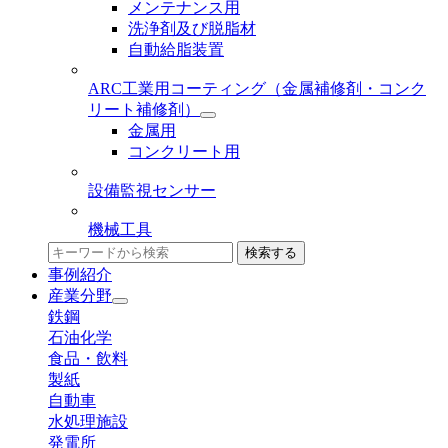
メンテナンス用
洗浄剤及び脱脂材
自動給脂装置
ARC工業用コーティング
（金属補修剤・コンク
リート補修剤）
金属用
コンクリート用
設備監視センサー
機械工具
検索する
事例紹介
産業分野
鉄鋼
石油化学
食品・飲料
製紙
自動車
水処理施設
発電所