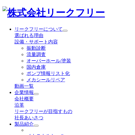
リークフリーについて
選ばれる理由
設備・サポート内容
振動診断
流量調査
オーバーホール/塗装
国内倉庫
ポンプ情報リスト化
メカシールリペア
動画一覧
企業情報
会社概要
沿革
リークフリーが目指すもの
社長あいさつ
製品紹介