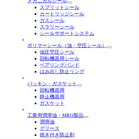
メカニカルシール
スプリットシール
カートリッジシール
ガスシール
スラリーシール
シールサポートシステム
ポリマーシール
（油・空圧シール）
油圧空圧シール
回転機器用シール
ベアリングバンド
はみ出し防止リング
パッキン・ガスケット
回転機器用
静止機器用
ガスケット
工業用潤滑油・MRO製品
潤滑油
グリース
焼き付き防止剤