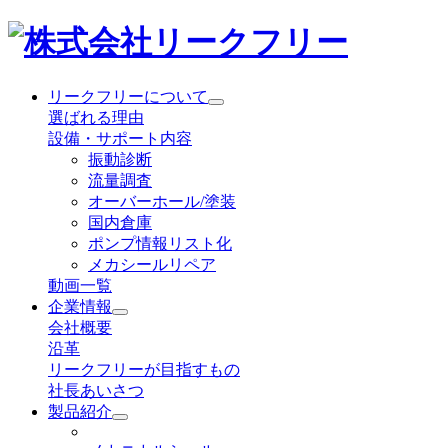
リークフリーについて
選ばれる理由
設備・サポート内容
振動診断
流量調査
オーバーホール/塗装
国内倉庫
ポンプ情報リスト化
メカシールリペア
動画一覧
企業情報
会社概要
沿革
リークフリーが目指すもの
社長あいさつ
製品紹介