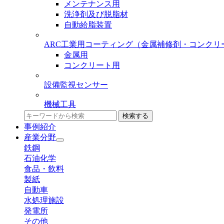
メンテナンス用
洗浄剤及び脱脂材
自動給脂装置
ARC工業用コーティング
（金属補修剤・コンクリ
金属用
コンクリート用
設備監視センサー
機械工具
検索する
事例紹介
産業分野
鉄鋼
石油化学
食品・飲料
製紙
自動車
水処理施設
発電所
その他