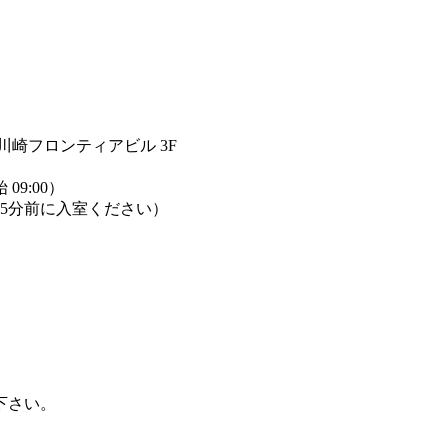
-2 川崎フロンティアビル 3F
9:00）
始5分前に入室ください）
下さい。