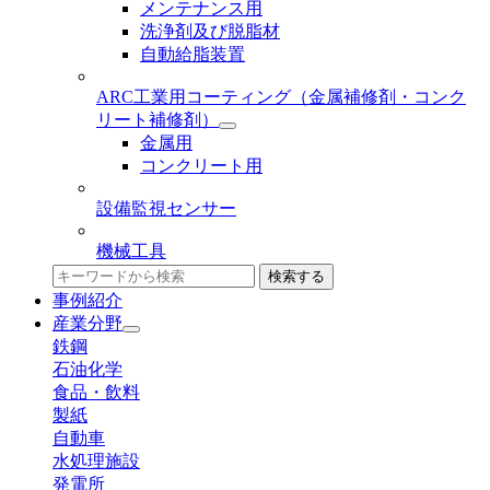
メンテナンス用
洗浄剤及び脱脂材
自動給脂装置
ARC工業用コーティング
（金属補修剤・コンク
リート補修剤）
金属用
コンクリート用
設備監視センサー
機械工具
検索する
事例紹介
産業分野
鉄鋼
石油化学
食品・飲料
製紙
自動車
水処理施設
発電所