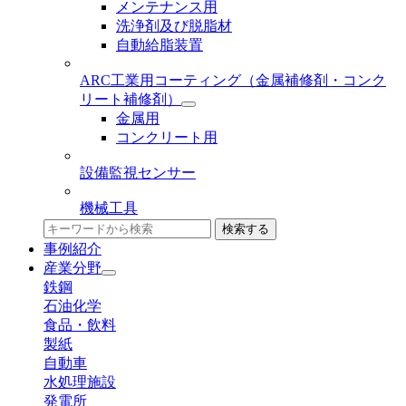
メンテナンス用
洗浄剤及び脱脂材
自動給脂装置
ARC工業用コーティング
（金属補修剤・コンク
リート補修剤）
金属用
コンクリート用
設備監視センサー
機械工具
検索する
事例紹介
産業分野
鉄鋼
石油化学
食品・飲料
製紙
自動車
水処理施設
発電所