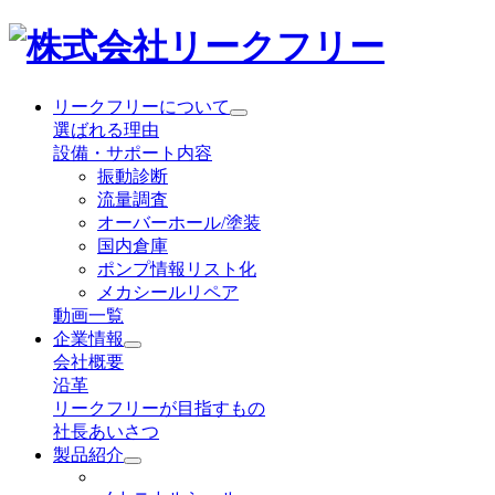
リークフリーについて
選ばれる理由
設備・サポート内容
振動診断
流量調査
オーバーホール/塗装
国内倉庫
ポンプ情報リスト化
メカシールリペア
動画一覧
企業情報
会社概要
沿革
リークフリーが目指すもの
社長あいさつ
製品紹介