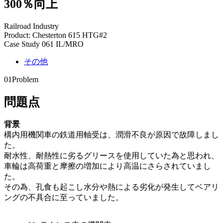
300％向上
Railroad Industry
Product: Chesterton 615 HTG#2
Case Study 061 IL/MRO
その他
01
Problem
問題点
背景
構内用機関車の鉄道用軸受は、潤滑不良が原因で故障しまし
た。
耐水性、耐熱性に劣るグリースを使用していた為と思われ、
車輪は高荷重と摩擦の増加により高温にさらされていまし
た。
その為、孔食も起こし水分や熱による劣化が発生してベアリ
ングの不具合に至っていました。