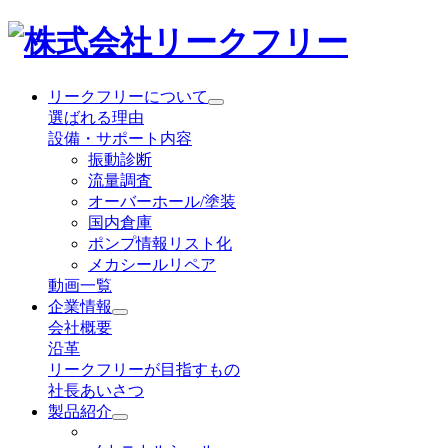
リークフリーについて
選ばれる理由
設備・サポート内容
振動診断
流量調査
オーバーホール/塗装
国内倉庫
ポンプ情報リスト化
メカシールリペア
動画一覧
企業情報
会社概要
沿革
リークフリーが目指すもの
社長あいさつ
製品紹介