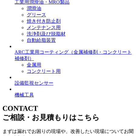
工業用潤滑油・MRO製品
潤滑油
グリース
焼き付き防止剤
メンテナンス用
洗浄剤及び脱脂材
自動給脂装置
ARC工業用コーティング
（金属補修剤・コンクリート
補修剤）
金属用
コンクリート用
設備監視センサー
機械工具
CONTACT
ご相談・お見積もりはこちら
まずは漏れでお困りの現場や、改善したい現場についてお聞