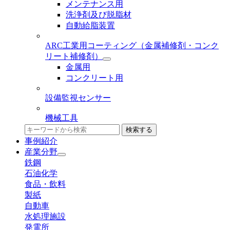
メンテナンス用
洗浄剤及び脱脂材
自動給脂装置
ARC工業用コーティング
（金属補修剤・コンク
リート補修剤）
金属用
コンクリート用
設備監視センサー
機械工具
検索する
事例紹介
産業分野
鉄鋼
石油化学
食品・飲料
製紙
自動車
水処理施設
発電所