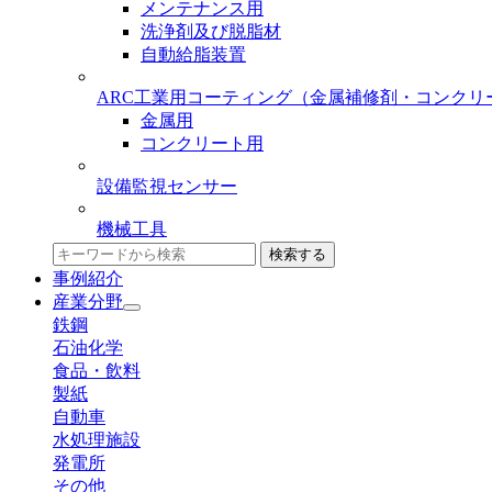
メンテナンス用
洗浄剤及び脱脂材
自動給脂装置
ARC工業用コーティング
（金属補修剤・コンクリ
金属用
コンクリート用
設備監視センサー
機械工具
検索する
事例紹介
産業分野
鉄鋼
石油化学
食品・飲料
製紙
自動車
水処理施設
発電所
その他