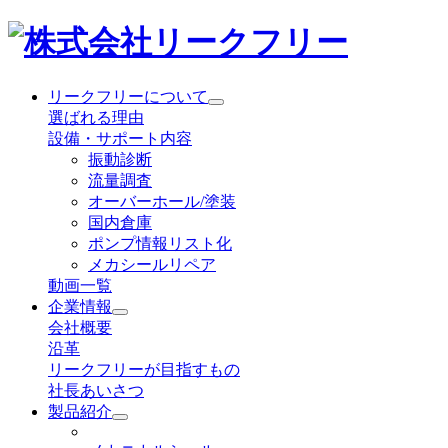
リークフリーについて
選ばれる理由
設備・サポート内容
振動診断
流量調査
オーバーホール/塗装
国内倉庫
ポンプ情報リスト化
メカシールリペア
動画一覧
企業情報
会社概要
沿革
リークフリーが目指すもの
社長あいさつ
製品紹介