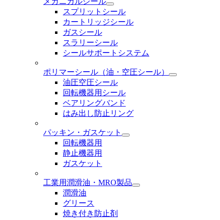
メカニカルシール
スプリットシール
カートリッジシール
ガスシール
スラリーシール
シールサポートシステム
ポリマーシール
（油・空圧シール）
油圧空圧シール
回転機器用シール
ベアリングバンド
はみ出し防止リング
パッキン・ガスケット
回転機器用
静止機器用
ガスケット
工業用潤滑油・MRO製品
潤滑油
グリース
焼き付き防止剤